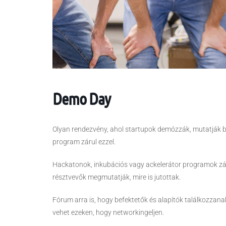
Demo Day
Olyan rendezvény, ahol startupok demózzák, mutatják be
program zárul ezzel.
Hackatonok, inkubációs vagy ackelerátor programok zá
résztvevők megmutatják, mire is jutottak.
Fórum arra is, hogy befektetők és alapítók találkozzana
vehet ezeken, hogy networkingeljen.