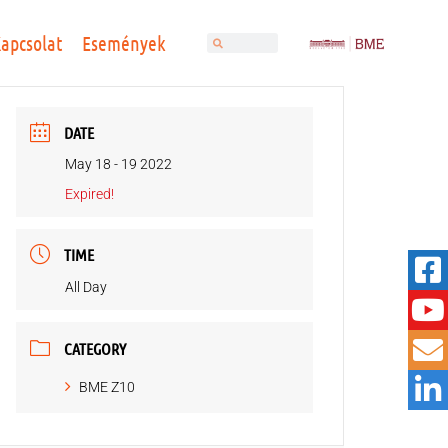
apcsolat
Események
DATE
May 18 - 19 2022
Expired!
TIME
All Day
CATEGORY
BME Z10