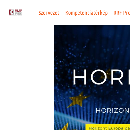
Szervezet
Kompetenciatérkép
RRF Pr