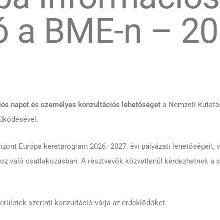
ó a BME-n – 20
iós napot és személyes konzultációs lehetőséget
a Nemzeti Kutatás
működésével.
zont Európa keretprogram 2026–2027. évi pályázati lehetőségeit, 
z való csatlakozásban. A résztvevők közvetlenül kérdezhetnek a s
rületek szerinti konzultáció várja az érdeklődőket.