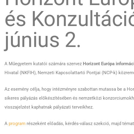
és Konzultáci
június 2.
A Műegyetem kutatói számára szervez
Horizont Európa informác
Hivatal (NKFIH), Nemzeti Kapcsolattartó Pontjai (NCP-k) közre
Az esemény célja, hogy intézményre szabottan mutassa be a Hori
sikeres pályázás előkészítésében és nemzetközi konzorciumokho
visszajelzést kaphatnak pályázati terveikhez.
A
program
részeként előadás, kérdés-válasz szekció, majd témate