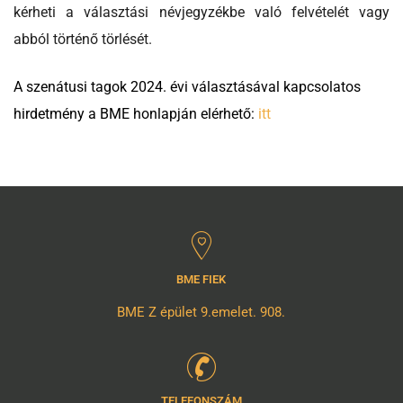
kérheti a választási névjegyzékbe való felvételét vagy
abból történő törlését.
A szenátusi tagok 2024. évi választásával kapcsolatos
hirdetmény a BME honlapján
elérhető
:
itt
BME FIEK
BME Z épület 9.emelet. 908.
TELEFONSZÁM