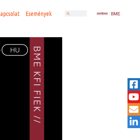
apcsolat
Események