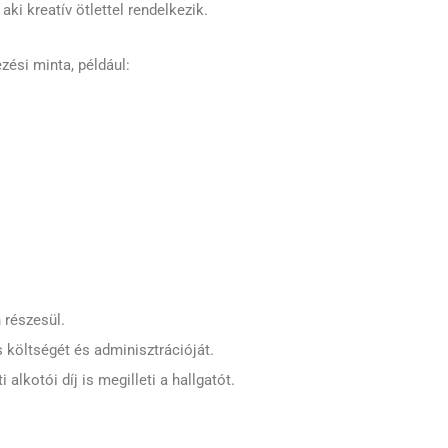
ki kreatív ötlettel rendelkezik.
zési minta, például:
 részesül.
s költségét és adminisztrációját.
 alkotói díj is megilleti a hallgatót.