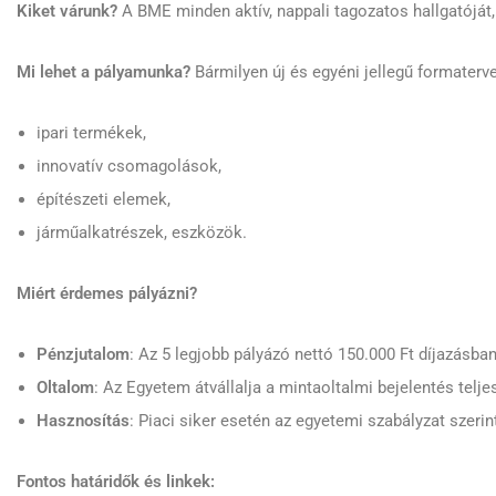
Kiket várunk?
A BME minden aktív, nappali tagozatos hallgatóját, a
Mi lehet a pályamunka?
Bármilyen új és egyéni jellegű formaterve
ipari termékek,
innovatív csomagolások,
építészeti elemek,
járműalkatrészek, eszközök.
Miért érdemes pályázni?
Pénzjutalom
: Az 5 legjobb pályázó nettó 150.000 Ft díjazásban
Oltalom
: Az Egyetem átvállalja a mintaoltalmi bejelentés telje
Hasznosítás
: Piaci siker esetén az egyetemi szabályzat szerinti
Fontos határidők és linkek: