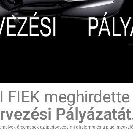
 FIEK meghirdette 
rvezési Pályázatát
 amelyek érdemesek az iparjogvédelmi oltalomra és a piaci megvaló