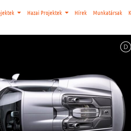
ojektek
Hazai Projektek
Hírek
Munkatársak
K