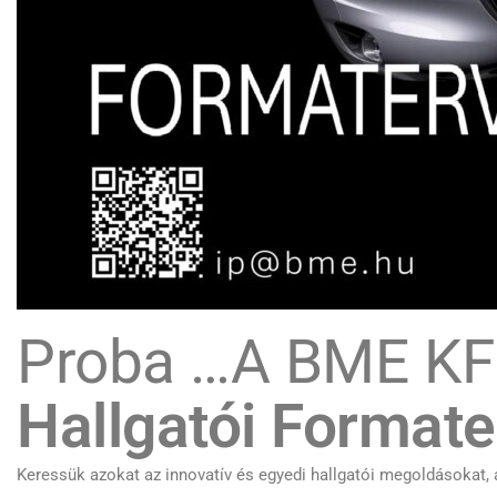
Proba …A BME KFI
Hallgatói Formate
Keressük azokat az innovatív és egyedi hallgatói megoldásokat,