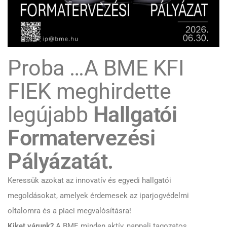
Proba …A BME KFI
FIEK meghirdette
legújabb
Hallgatói
Formatervezési
Pályázatát.
Keressük azokat az innovatív és egyedi hallgatói
megoldásokat, amelyek érdemesek az iparjogvédelmi
oltalomra és a piaci megvalósításra!
Kiket várunk?
A BME minden aktív, nappali tagozatos