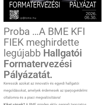
Proba …A BME KFI
FIEK meghirdette
legújabb
Hallgatói
Formatervezési
Pályázatát.
Keressük azokat az innovatív és egyedi hallgatói
megoldásokat, amelyek érdemesek az iparjogvédelmi
oltalomra és a piaci megvalósításra!
Kiket várunk?
A BME minden aktív, nappali tagozatos