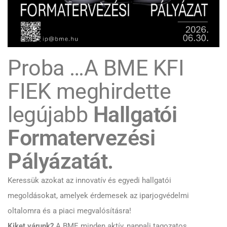
Proba …A BME KFI
FIEK meghirdette
legújabb
Hallgatói
Formatervezési
Pályázatát.
Keressük azokat az innovatív és egyedi hallgatói
megoldásokat, amelyek érdemesek az iparjogvédelmi
oltalomra és a piaci megvalósításra!
Kiket várunk?
A BME minden aktív, nappali tagozatos