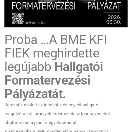
Proba …A BME KFI
FIEK meghirdette
legújabb
Hallgatói
Formatervezési
Pályázatát.
Keressük azokat az innovatív és egyedi hallgatói
megoldásokat, amelyek érdemesek az iparjogvédelmi
oltalomra és a piaci megvalósításra!
Kiket várunk?
A BME minden aktív, nappali tagozatos