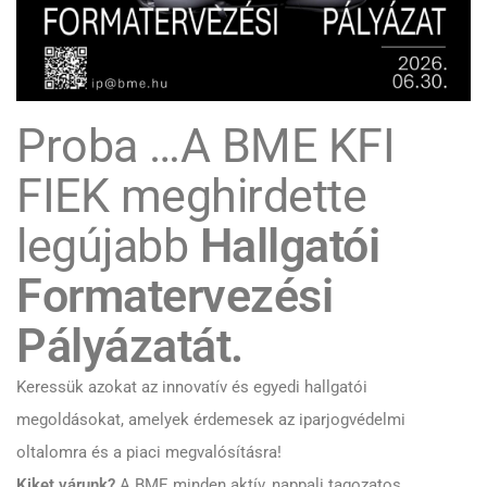
Proba …A BME KFI
FIEK meghirdette
legújabb
Hallgatói
Formatervezési
Pályázatát.
Keressük azokat az innovatív és egyedi hallgatói
megoldásokat, amelyek érdemesek az iparjogvédelmi
oltalomra és a piaci megvalósításra!
Kiket várunk?
A BME minden aktív, nappali tagozatos