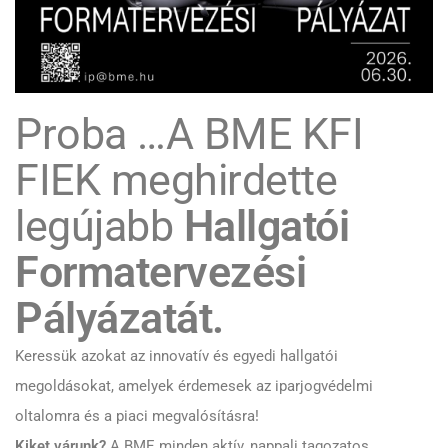
Proba …A BME KFI
FIEK meghirdette
legújabb
Hallgatói
Formatervezési
Pályázatát.
Keressük azokat az innovatív és egyedi hallgatói
megoldásokat, amelyek érdemesek az iparjogvédelmi
oltalomra és a piaci megvalósításra!
Kiket várunk?
A BME minden aktív, nappali tagozatos