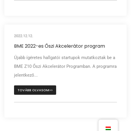
2022.12.12.
BME 2022-es Őszi Akcelerátor program
Újabb ígéretes hallgatói startupok mutatkoztak be a
BME Z10 Őszi Akcelerátor Programban. A programra
jelentkező...
TOVÁBB OLVASOM>>