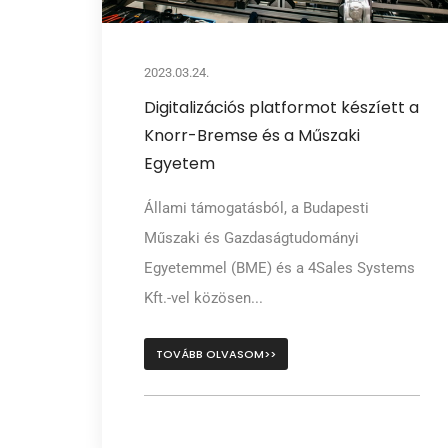
2023.03.24.
Digitalizációs platformot készíett a
Knorr-Bremse és a Műszaki
Egyetem
Állami támogatásból, a Budapesti
Műszaki és Gazdaságtudományi
Egyetemmel (BME) és a 4Sales Systems
Kft.-vel közösen...
TOVÁBB OLVASOM>>