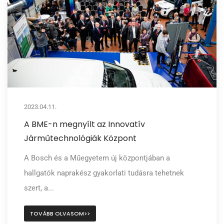
2023.04.11.
A BME-n megnyílt az Innovatív
Járműtechnológiák Központ
A Bosch és a Műegyetem új központjában a
hallgatók naprakész gyakorlati tudásra tehetnek
szert, a...
TOVÁBB OLVASOM>>