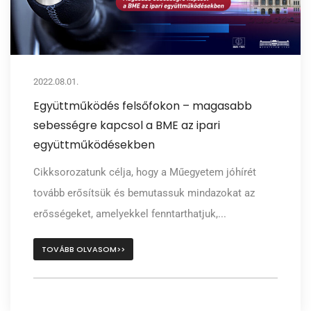
2022.08.01.
Együttműködés felsőfokon – magasabb
sebességre kapcsol a BME az ipari
együttműködésekben
Cikksorozatunk célja, hogy a Műegyetem jóhírét
tovább erősítsük és bemutassuk mindazokat az
erősségeket, amelyekkel fenntarthatjuk,...
TOVÁBB OLVASOM>>